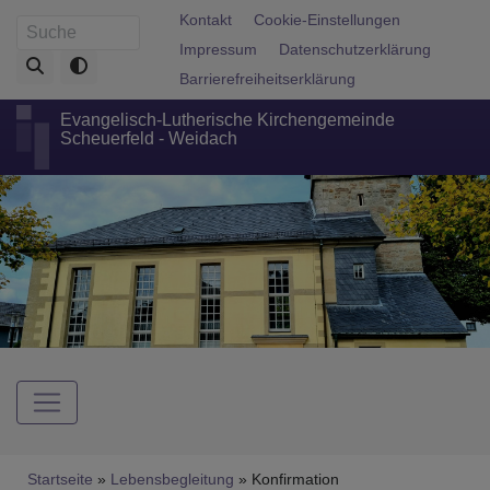
Direkt
Fußbereichsmenü
Kontakt
Cookie-Einstellungen
Suche
zum
Impressum
Datenschutzerklärung
Inhalt
Barrierefreiheitserklärung
Evangelisch-Lutherische Kirchengemeinde
Scheuerfeld - Weidach
Hauptnavigation
Breadcrumb
Startseite
Lebensbegleitung
Konfirmation