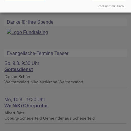
Realisiert mit Klaro!
Danke für Ihre Spende
Evangelische-Termine Teaser
So, 9.8. 9:30 Uhr
Gottesdienst
Diakon Schön
Weitramsdorf
Nikolauskirche Weitramsdorf
Mo, 10.8. 19:30 Uhr
WeiNiKi Chorprobe
Albert Bätz
Coburg-Scheuerfeld
Gemeindehaus Scheuerfeld