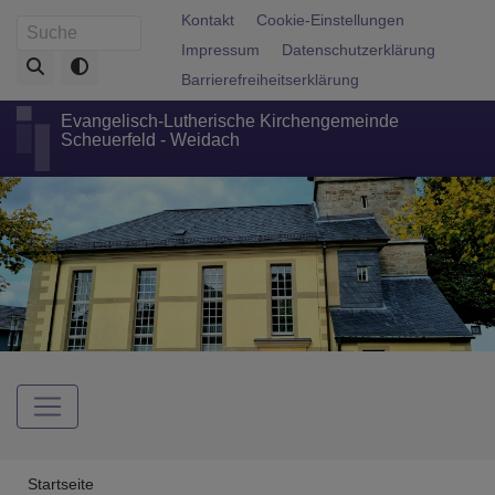
Direkt
Fußbereichsmenü
Kontakt
Cookie-Einstellungen
Suche
zum
Impressum
Datenschutzerklärung
Inhalt
Barrierefreiheitserklärung
Evangelisch-Lutherische Kirchengemeinde
Scheuerfeld - Weidach
Hauptnavigation
Breadcrumb
Startseite