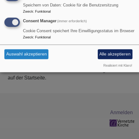
Speichern von Daten: Cookie für die Benutzersitzung
Kinder, Jugendliche
Zweck
:
Funktional
Consent Manager
(immer erforderlich)
und Familien
Cookie Consent speichert Ihre Einwilligungsstatus im Browser
Zweck
:
Funktional
Wir haben ein buntes Angebot. Klickt euch einfach
Auswahl akzeptieren
Alle akzeptieren
durch das Menu.
Realisiert mit Klaro!
Infos und Plakate zu aktuellen Veranstaltungen findet ihr
auf der Startseite.
Benutzermenü
Anmelden