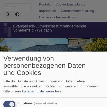
Direkt
Fußbereichsmenü
Kontakt
Cookie-Einstellungen
Suche
zum
Impressum
Datenschutzerklärung
Inhalt
Barrierefreiheitserklärung
Evangelisch-Lutherische Kirchengemeinde
Scheuerfeld - Weidach
Verwendung von
personenbezogenen Daten
und Cookies
Bitte die Dienste und Anwendungen von Drittanbietern
Hauptnavigation
auswählen, die wir nutzen möchten.
Für weitere Informationen
bitte unsere
Datenschutzhinweise
lesen.
Funktional
(immer erforderlich)
Breadcrumb
Startseite
Kinder, Jugendliche und Familien