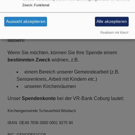
Zweck
:
Funktional
Auswahl akzeptieren
Alle akzeptieren
Wir freuen uns, wenn Sie unserer
Kirchengemeinde eine Spende zukommen
Realisiert mit Klaro!
lassen!
Wenn Sie möchten, können Sie Ihre Spende einem
bestimmten Zweck
widmen, z.B.
einem Bereich unserer Gemeindearbeit (z.B.
Seniorenkreis, Arbeit mit Kindern etc.)
unseren Kirchenräumen
Unser
Spendenkonto
bei der VR-Bank Coburg lautet:
Kirchengemeinde Scheuerfeld-Weidach
IBAN: DE49 7836 0000 0001 9275 90
BIC: GENODEF1COS