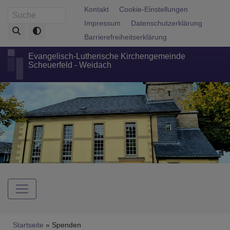
Direkt
Fußbereichsmenü
Kontakt
Cookie-Einstellungen
Suche
zum
Impressum
Datenschutzerklärung
Inhalt
Barrierefreiheitserklärung
Evangelisch-Lutherische Kirchengemeinde
Scheuerfeld - Weidach
Hauptnavigation
Breadcrumb
Startseite
Spenden